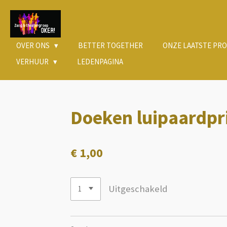
Ga
direct
naar
de
OVER ONS
BETTER TOGETHER
ONZE LAATSTE PROD
hoofdinhoud
VERHUUR
LEDENPAGINA
Doeken luipaardpr
€ 1,00
Uitgeschakeld